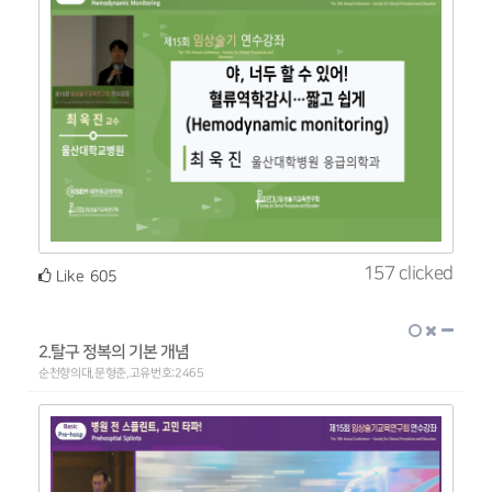
157 clicked
Like
605
2.탈구 정복의 기본 개념
순천향의대,문형준,고유번호:2465