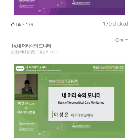
170 clicked
Like
176
14.내 머리속의 모니터_
순천향의대,문형준,고유번호:2453