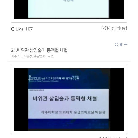
204 clicked
Like
187
21.비위관 삽입술과 동맥혈 채혈
아주의대,박은정,고유번호:1435