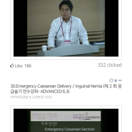
332 clicked
Like
186
30.Emergency Caesarean Delivery / Inguinal Hernia (제 2 회 응
급술기 연수강좌- ADVANCED 6.3)
아주의대,정윤석,고유번호:1000