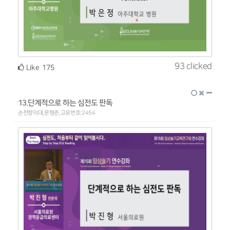
93 clicked
Like
175
13.단계적으로 하는 심전도 판독
순천향의대,문형준,고유번호:2454