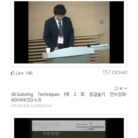
157 clicked
Like
186
36.Suturing Techniques (제 2 회 응급술기 연수강좌-
ADVANCED 4.3)
아주의대,정윤석,고유번호:994