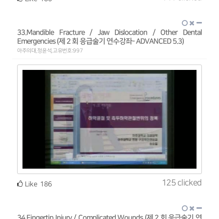
33.Mandible Fracture / Jaw Dislocation / Other Dental
Emergencies (제 2 회 응급술기 연수강좌- ADVANCED 5.3)
아주의대,정윤석,고유번호:997
125 clicked
Like
186
34.Fingertip Injury / Complicated Wounds (제 2 회 응급술기 연