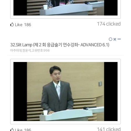
174 clicked
Like
186
32.Slit Lamp (제 2 회 응급술기 연수강좌- ADVANCED 6.1)
아주의대,정윤석,고유번호:998
141 clicked
Like
186