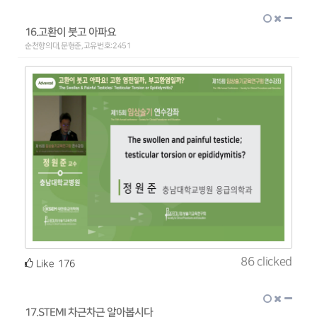
16.고환이 붓고 아파요
순천향의대,문형준,고유번호:2451
86 clicked
Like
176
17.STEMI 차근차근 알아봅시다