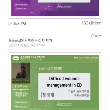
132 clicked
Like
178
5.응급실에서 어려운 상처 처치
순천향의대,문형준,고유번호:2462