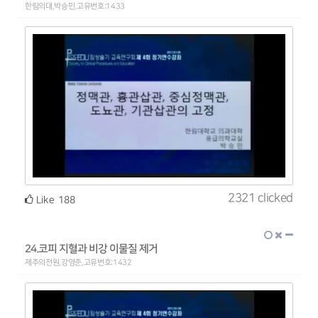
한림의대,박승민,고유번호:1433
2321 clicked
Like
188
24.코피 지혈과 비강 이물질 제거
제주의전원,강영준,고유번호:1432