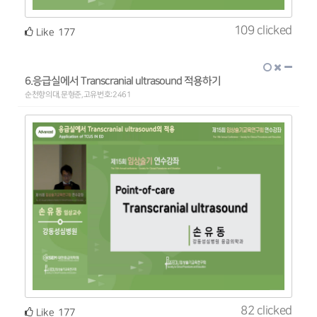
109 clicked
Like
177
6.응급실에서 Transcranial ultrasound 적용하기
순천향의대,문형준,고유번호:2461
82 clicked
Like
177