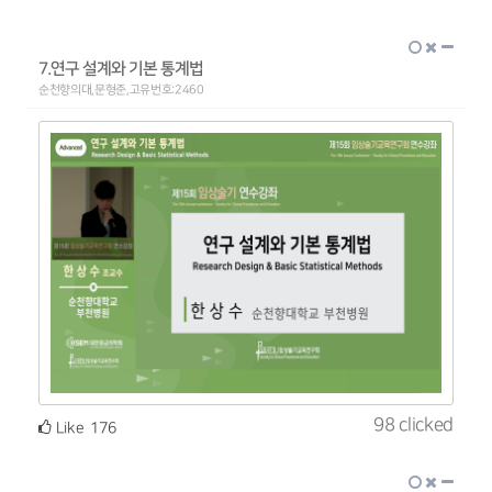
7.연구 설계와 기본 통계법
순천향의대,문형준,고유번호:2460
98 clicked
Like
176