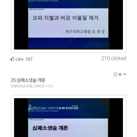
210 clicked
Like
187
25.심폐소생술 개론
한림의대,손유동,고유번호:1431