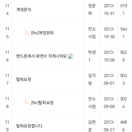
11
정문
2013-
519
계정문의
4
희
10-31
1
11
컨소
2013-
544
[Re]계정문희
5
시엄
10-30
1
11
학생
2013-
562
핸드폰에서 화면이 작게나와요
6
1
10-08
9
11
김지
2013-
503
탈퇴요청
7
원
09-01
3
11
컨소
2013-
502
[Re]탈퇴요청
8
시엄
09-09
4
11
김현
2013-
498
탈퇴요청합니다
9
준
08-27
6