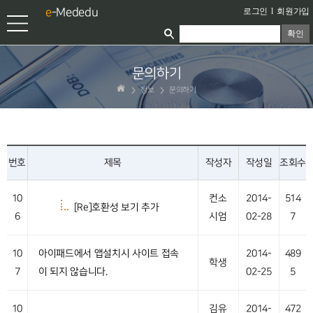
e
-Mededu
로그인
l
회원가입
확인
문의하기
정보
문의하기
번호
제목
작성자
작성일
조회수
10
컨소
2014-
514
[Re]호환성 보기 추가
6
시엄
02-28
7
10
아이패드에서 앱설치시 사이트 접속
2014-
489
학생
7
이 되지 않습니다.
02-25
5
10
김유
2014-
472