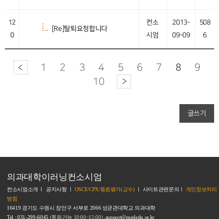
12
컨소
2013-
508
[Re]탈퇴요청합니다
0
시엄
09-09
6
1
2
3
4
5
6
7
8
9
10
글쓰기
의과대학이러닝컨소시엄
컨소시엄소개
l
공지사항
ㅣ
OSCE/CPX/동료평가(교수)
ㅣ
사이트관련문의
ㅣ
개인정보처리
방침
16419 경기도 수원시 장안구 서부로 2066 성균관대학교 의과대학
Tel : 031-299-6045
(통화가능 10:00~15:00)
,support@mededu.or.kr