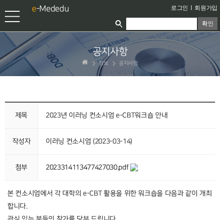
e
-Mededu
로그인
l
회원가입
확인
공지사항
정보
공지사항
제목
2023년 이러닝 컨소시엄 e-CBT워크숍 안내
작성자
이러닝 컨소시엄 (2023-03-14)
첨부
2023314113477427030.pdf
본 컨소시엄에서 각 대학의 e-CBT 활용을 위한 워크숍을 다음과 같이 개최
합니다.
관심 있는 분들의 참가를 당부 드립니다.