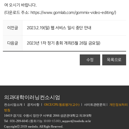
여 오시기 바랍니다.
(다운로드 주소: https://www.gomlab.com/gommix-video-editing/)
이전글
2023.2.19(일) 웹 서비스 일시 중단 안내
다음글
2023년 1차 정기 총회 개최(5월 26일 금요일)
수정
목록으로
의과대학이러닝컨소시엄
컨소시엄소개
l
공지사항
ㅣ
OSCE/CPX/동료평가(교수)
ㅣ
사이트관련문의
ㅣ
개인정보처리
방침
16419 경기도 수원시 장안구 서부로 2066 성균관대학교 의과대학
Tel : 031-299-6045
(통화가능 10:00~15:00)
,support@mededu.or.kr
Copyrightⓒ 2019 mededu. All Right Reserved.