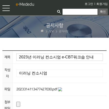
e
-Mededu
로그인
l
회원가입
확인
공지사항
정보
공지사항
제목
작성
자
파일
2023314113477427030.pdf
첨부
파일