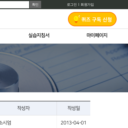
확인
로그인
l
회원가입
실습지침서
마이페이지
작성자
작성일
소시엄
2013-04-01