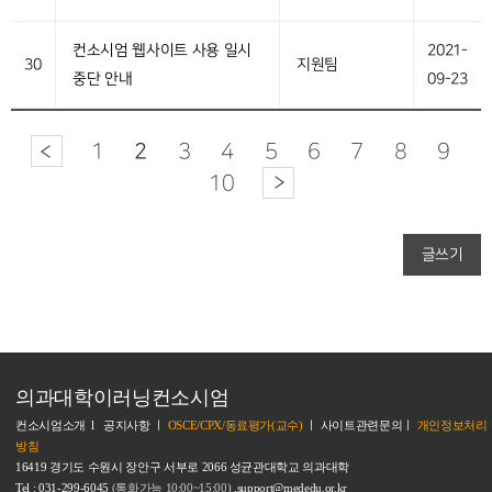
컨소시엄 웹사이트 사용 일시
2021-
30
지원팀
중단 안내
09-23
1
2
3
4
5
6
7
8
9
10
글쓰기
의과대학이러닝컨소시엄
컨소시엄소개
l
공지사항
ㅣ
OSCE/CPX/동료평가(교수)
ㅣ
사이트관련문의
ㅣ
개인정보처리
방침
16419 경기도 수원시 장안구 서부로 2066 성균관대학교 의과대학
Tel : 031-299-6045
(통화가능 10:00~15:00)
,support@mededu.or.kr