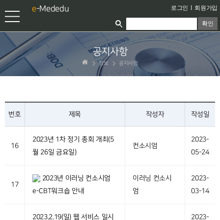
e
-Mededu
로그인
l
회원가입
확인
공지사항
정보
공지사항
번호
제목
작성자
작성일
2023년 1차 정기 총회 개최(5
2023-
16
컨소시엄
월 26일 금요일)
05-24
2023년 이러닝 컨소시엄
이러닝 컨소시
2023-
17
e-CBT워크숍 안내
엄
03-14
2023.2.19(일) 웹 서비스 일시
2023-