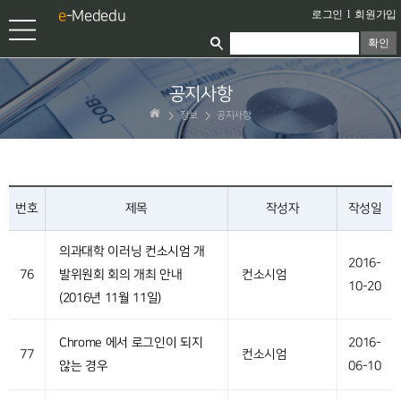
e
-Mededu
로그인
l
회원가입
확인
공지사항
정보
공지사항
번호
제목
작성자
작성일
의과대학 이러닝 컨소시엄 개
2016-
76
발위원회 회의 개최 안내
컨소시엄
10-20
(2016년 11월 11일)
Chrome 에서 로그인이 되지
2016-
77
컨소시엄
않는 경우
06-10