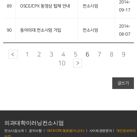
2014-
89
OSCE/CPX 동영상 탑재 안내
컨소시엄
09-17
2014-
90
동아의대 컨소시엄 가입
컨소시엄
08-07
1
2
3
4
5
6
7
8
9
10
글쓰기
의과대학이러닝컨소시엄
컨소시엄소개
l
공지사항
ㅣ
OSCE/CPX/동료평가(교수)
ㅣ
사이트관련문의
ㅣ
개인정보처리
방침