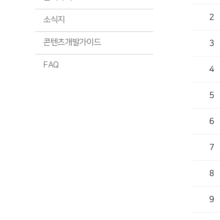
2
소식지
콘텐츠개발가이드
3
FAQ
4
5
6
7
8
9