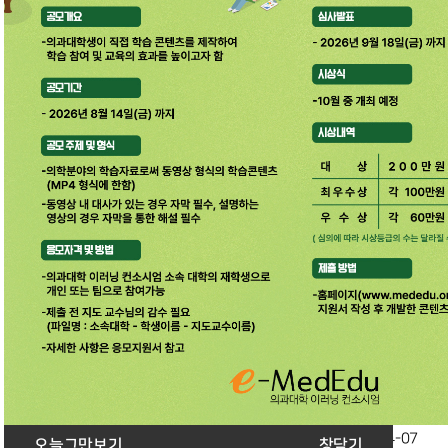
Notice
공지사항
홈페이지 이용 시, 일시적 중단 발생 가능(안내)
2026-08-07
2026년 학습자료 공모전 개최 안내
2026-06-16
2026년 제 1차 정기 총회 안내(6월 4일 목요일)
2026-05-07
「표준화환자 교육과 활용 워크숍」개최 안내
2026-04-24
이러닝 컨소시엄 메일 복구 안내
2026-03-04
메일 서버 장애로 인한 문의 메일 변경 안내
2026-02-20
Newsletter
소식지
소식지 2026년 제1호
2026-04-07
오늘그만보기
창닫기