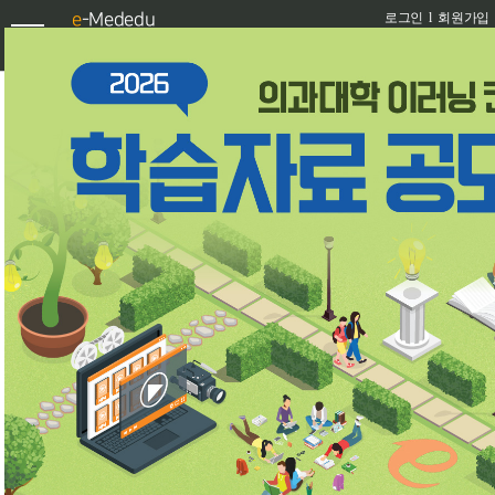
e
-Mededu
로그인
l
회원가입
확인
증례
진료문항
수기문항
임상의학동영상
국시평가목표별 보기
임상실습지침서