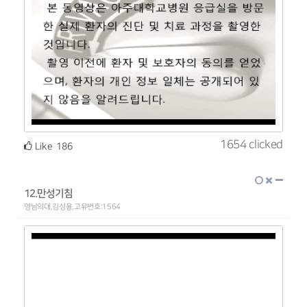
1654 clicked
Like
186
12.만성기침
영남의대,김성용,고유번호:1564