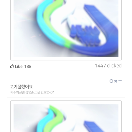
1447 clicked
Like
188
2.기절했어요
제주의전원,강영준,고유번호:2401