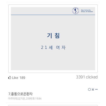
3391 clicked
Like
189
7.흉통으로온환자
아주의대,김기운,고유번호:1684